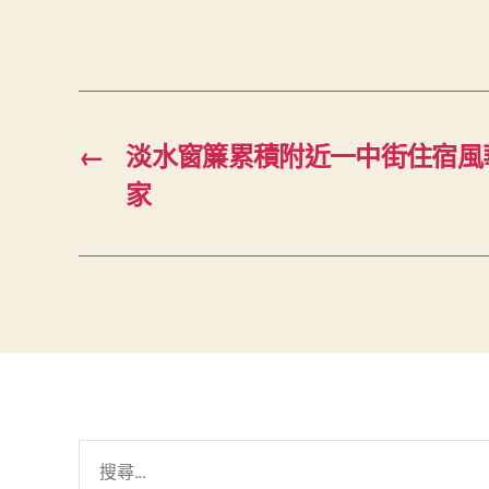
←
淡水窗簾累積附近一中街住宿風
家
搜
尋