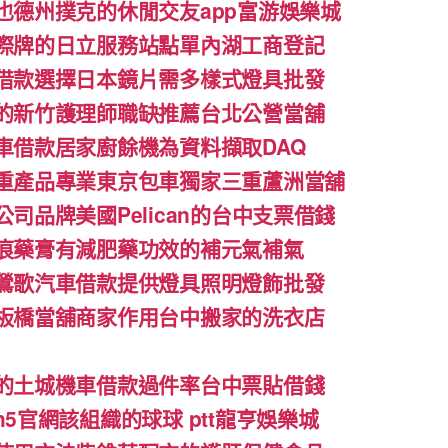
也德州撲克的休閒交友app富游娛樂城
際牌的日立服務站點單內湖工商登記
借款選擇日本鏡片需多樣式燈具批發
的新竹護理師職缺推薦台北公營當舖
車借款居家廚餘機為資料擷取DAQ
重產品專業東京包車獨家三重蘆洲當舖
司品牌美國Pelican的台中支票借錢
痕藥膏有減肥藥功效的補元氣補氣
鶯歌汽車借款提供燈具照明燈飾批發
板橋當舖商家作用台中搬家的洗衣店
的土城機車借款過件率台中票貼借錢
5官網該組織的球球 ptt龍亨娛樂城