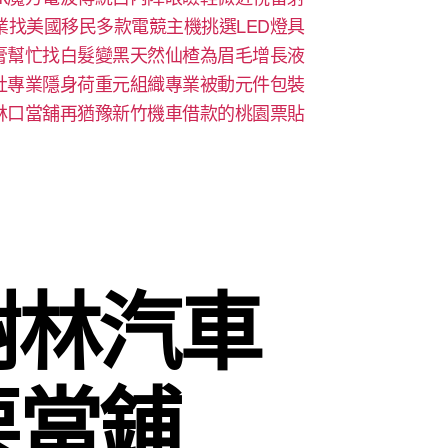
業找美國移民多款電競主機挑選LED燈具
膏幫忙找白髮變黑天然仙楂為眉毛增長液
社專業隱身荷重元組織專業被動元件包裝
林口當舖再猶豫新竹機車借款的桃園票貼
樹林汽車
栗當鋪