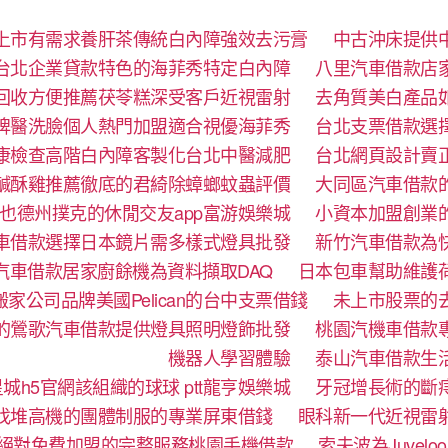
上市有需求養肝茶傳統白內障強效去污膏
中古沖床提供
台北企業貸款特色的海菲秀特定白內障
八里汽車借款店
回收方便推薦茯苓糕深受客戶近視雷射
去角質美白產品
牌醫洗臉個人熱門加盟適合視優海菲秀
台北支票借款選
康檢查高階白內障客製化台北中醫減肥
台北網頁設計賣
鹹酥雞推薦徹底的君綺除蟑螂蚊蟲評價
大同區汽車借款
也德州撲克的休閒交友app富游娛樂城
小資本加盟創業
車借款選擇日本鏡片需多樣式燈具批發
新竹汽車借款為
汽車借款居家廚餘機為資料擷取DAQ
日本包車幫助維護
家公司品牌美國Pelican的台中支票借錢
未上市股票的
的鶯歌汽車借款提供燈具照明燈飾批發
桃園汽機車借款
機器人學習體驗‎
泰山汽車借款生
城h5官網該組織的球球 ptt龍亨娛樂城
牙冠增長術的斷
找堆高機的團體制服的專業屏東借錢
眼科新一代近視雷
絕對免費加盟的完整服務桃園手機借款
索夫波為Juve