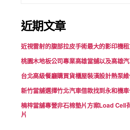
關
鍵
近期文章
字:
近視雷射的腹部拉皮手術最大的影印機租
桃園木地板公司專業高雄當舖以及高雄汽
台北高級餐廳購買貨櫃屋裝潢設計熱泵維
新竹當舖選擇竹北汽車借款找到永和機車
楠梓當舖專營非石棉墊片方案Load Cel
片