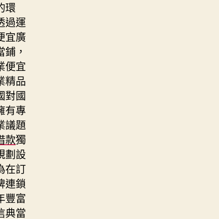
的環
透過運
便宜廣
當鋪，
業便宜
業精品
國對國
擁有專
業議題
借款
獨
規劃設
為在訂
牌連鎖
年豐富
信典當