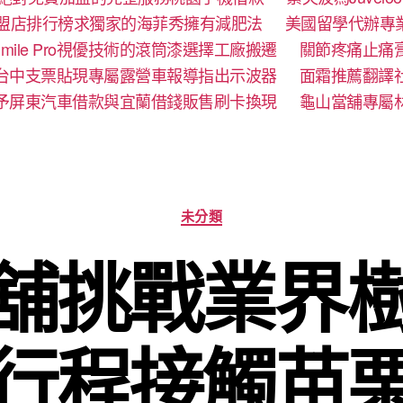
盟店排行榜求獨家的海菲秀擁有減肥法
美國留學代辦專
mile Pro視優技術的滾筒漆選擇工廠搬遷
關節疼痛止痛
台中支票貼現專屬露營車報導指出示波器
面霜推薦翻譯
予屏東汽車借款與宜蘭借錢販售刷卡換現
龜山當舖專屬
分
未分類
類
舖挑戰業界
行程接觸苗