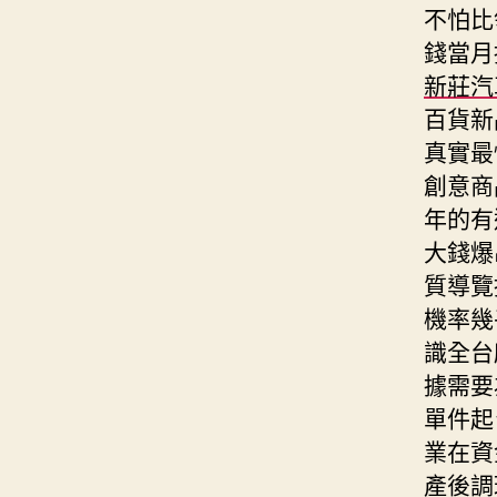
不怕比
錢當月
新莊汽
百貨新
真實最
創意商
年的有
大錢爆
質導覽
機率幾
識全台
據需要
單件起
業在資
產後調