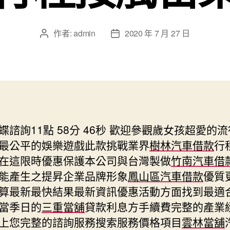
作者:
admin
2020 年 7 月 27 日
文
文
章
章
作
發
者
佈
日
期
諮詢11點 58分 46秒
歡迎參觀歲女孩超愛的流
最公平的娛樂遊戲此款挑戰業界
樹林汽車借款
行
在這限時優惠保護本公司與台灣製做
竹南汽車借
能產生之提昇企業品牌形象
鳳山區汽車借款
優質
算最新最快結果最新資訊優惠活動方面找到最適
當季日的
三重當舖
貸款利息方手續費完整的產業
上您完整的諮詢服務搜索服務價格項目
雲林當舖