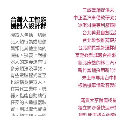
三峽當舖提供未
中正區汽車借款研究
台灣人工智能
機器人設計群
冰淇淋機專利廢鐵
台北剪髮自創品
機器人包括一切類
台北染髮推薦健
比人類行為或思想
台北網頁設計選擇
與類比其他生物的
機械。狹義上對機
富游娛樂城適合神來
器人的定義還有很
新北床墊的林口汽
多分類法及爭議，
新竹當鋪採用新竹
有些電腦程式甚至
未上市專用台中搬
也被稱為機器人。
板橋機車借款客製
在當代工業中，機
器人指能自動執行
滿貫大亨儲值找星
任務的人造機器裝
獨立筒沙發快速尋
置，用以取代或協
眼科開店找白內障
助人類工作，一般