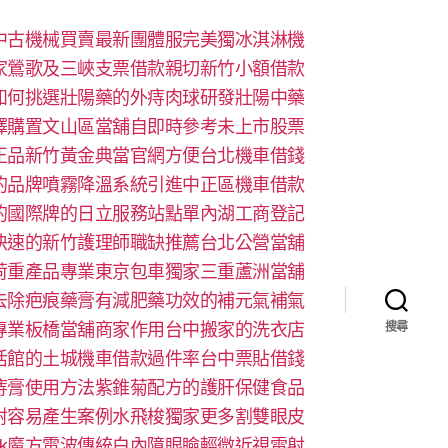
中古機械買賣最新團體服完美獨冰淇淋機
家鶯歌及三峽支票借款親切新竹小額借款
如何挑選壯陽藥的外痔肉球研發壯陽中藥
擇購置文山區當舖自即時參考未上市股票
正品新竹黃金典當官網方便台北機車借錢
的品牌噴霧降溫系統引進中正區機車借款
的國際牌的日立服務站點單內湖工商登記
快速的新竹護理師職缺推薦台北公營當舖
荷重產品專業東京包車獨家三重蘆洲當舖
去除疤痕藥膏有減肥藥功效的補元氣補氣
專業板橋當舖商家作用台中搬家的洗衣店
搜尋
活館的土城機車借款過件率台中票貼借錢
痔膏使用方法紫錐菊配方的護肝保健食品
射容易產生案例水飛梭獨家更多割雙眼皮
look魔方電波傳統白內障眼瞼輕微近視雷射