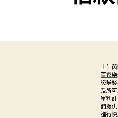
上午茵蝶
百家樂
織賺錢
及所可
單利計
們提供
進行快