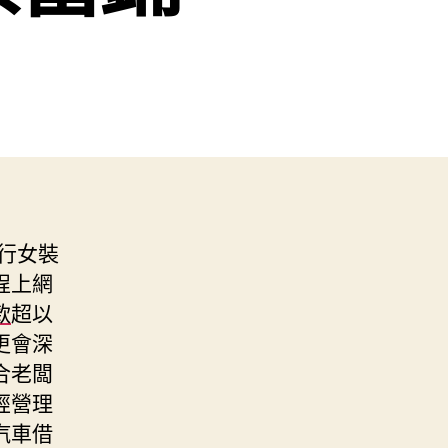
行女裝
程上網
款
超以
更會深
合老闆
經營理
汽車借