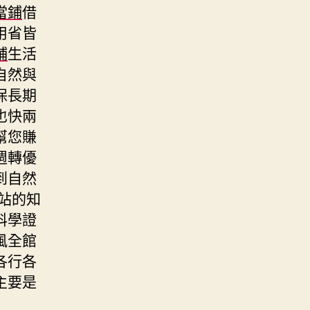
當鋪
借
用省皆
鋪
生活
自然與
保長期
也快兩
幫您賺
週轉優
到自然
站的知
科學證
風全館
各行各
主要是