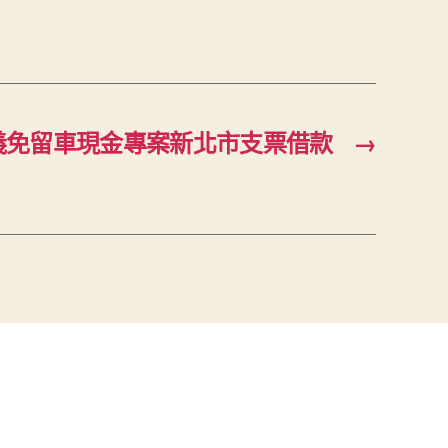
義免留車現金專案新北市支票借款
→