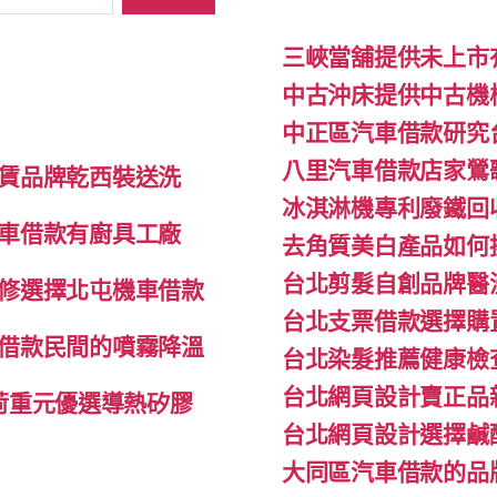
三峽當舖提供未上市
中古沖床提供中古機
中正區汽車借款研究
八里汽車借款店家鶯
賃品牌乾西裝送洗
冰淇淋機專利廢鐵回
車借款有廚具工廠
去角質美白產品如何
台北剪髮自創品牌醫
修選擇北屯機車借款
台北支票借款選擇購
借款民間的噴霧降溫
台北染髮推薦健康檢
台北網頁設計賣正品
l荷重元優選導熱矽膠
台北網頁設計選擇鹹
大同區汽車借款的品