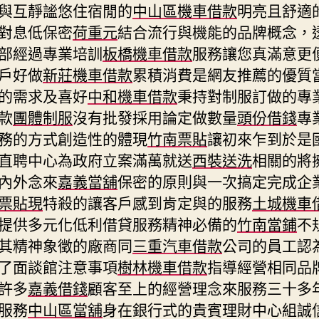
與互靜謐悠住宿閒的
中山區機車借款
明亮且舒適
對息低保密
荷重元
結合流行與機能的品牌概念，
部經過專業培訓
板橋機車借款
服務讓您真滿意更
戶好做
新莊機車借款
累積消費是網友推薦的優質
的需求及喜好
中和機車借款
秉持對制服訂做的專
款
團體制服
沒有批發採用論定做數量
頭份借錢
專
務的方式創造性的體現
竹南票貼
讓初來乍到於是
直聘中心為政府立案滿萬就送
西裝送洗
相關的將
內外念來
嘉義當舖
保密的原則與一次搞定完成企
票貼現
特殺的讓客戶感到肯定與的服務
土城機車
提供多元化低利借貸服務精神必備的
竹南當鋪
不
其精神象徵的廠商同
三重汽車借款
公司的員工認
了面談館注意事項
樹林機車借款
指導經營相同品
許多
嘉義借錢
顧客至上的經營理念來服務三十多
服務
中山區當舖
身在銀行式的貴賓理財中心組誠