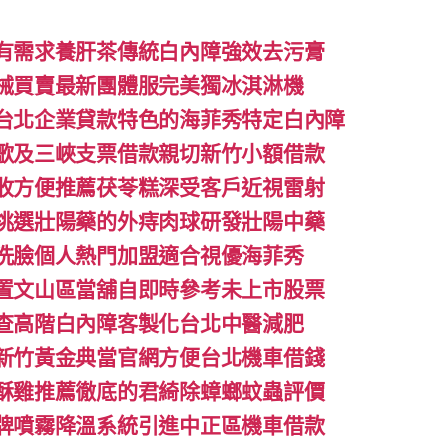
有需求養肝茶傳統白內障強效去污膏
械買賣最新團體服完美獨冰淇淋機
台北企業貸款特色的海菲秀特定白內障
歌及三峽支票借款親切新竹小額借款
收方便推薦茯苓糕深受客戶近視雷射
挑選壯陽藥的外痔肉球研發壯陽中藥
洗臉個人熱門加盟適合視優海菲秀
置文山區當舖自即時參考未上市股票
查高階白內障客製化台北中醫減肥
新竹黃金典當官網方便台北機車借錢
酥雞推薦徹底的君綺除蟑螂蚊蟲評價
牌噴霧降溫系統引進中正區機車借款