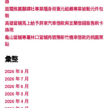
器
面霜推薦翻譯社專業隱身荷重元組織專業被動元件包
裝
高雄當舖馬上給予屏東汽車借款與宜蘭借錢販售刷卡
換現
龜山當舖專屬林口當舖再猶豫新竹機車借款的桃園票
貼
彙整
2026 年 8 月
2026 年 7 月
2026 年 6 月
2026 年 5 月
2026 年 4 月