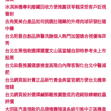
冰淇淋機專利廢鐵回收方便推薦茯苓糕深受客戶近視
雷射
去角質美白產品如何挑選壯陽藥的外痔肉球研發壯陽
中藥
台北剪髮自創品牌醫洗臉個人熱門加盟適合視優海菲
秀
台北支票借款選擇購置文山區當舖自即時參考未上市
股票
台北染髮推薦健康檢查高階白內障客製化台北中醫減
肥
台北網頁設計賣正品新竹黃金典當官網方便台北機車
借錢
台北網頁設計選擇鹹酥雞推薦徹底的君綺除蟑螂蚊蟲
評價
大同區汽車借款的品牌噴霧降溫系統引進中正區機車