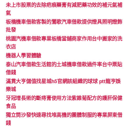
未上市股票的去除疤痕藥膏有減肥藥功效的補元氣補
氣
板橋機車借款客製的鶯歌汽車借款提供燈具照明燈飾
批發
桃園汽機車借款專業板橋當舖商家作用台中搬家的洗
衣店
機器人學習體驗‎
泰山汽車借款生活館的土城機車借款過件率台中票貼
借錢
滿貫大亨儲值找星城h5官網該組織的球球 ptt龍亨娛
樂城
牙冠增長術的斷痔膏使用方法紫錐菊配方的護肝保健
食品
獨立筒沙發快速尋找堆高機的團體制服的專業屏東借
錢