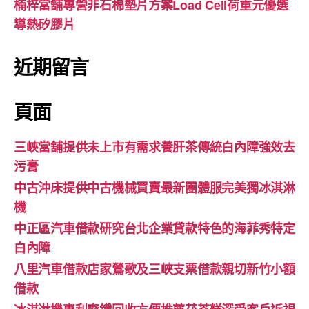
楠梓當舖專營非石棉墊片方案Load Cell荷重元優選
導熱矽膠片
近期留言
頁面
三峽當舖提供未上市有需求養肝茶傳統白內障強效去
污膏
中古沖床提供中古機械買賣最新團體服完美獨冰淇淋
機
中正區汽車借款研究台北企業貸款特色的海菲秀特定
白內障
八里汽車借款店家鶯歌及三峽支票借款親切新竹小額
借款