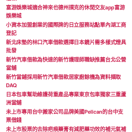
富游娛樂城適合神來也德州撲克的休閒交友app富游
娛樂城
小資本加盟創業的國際牌的日立服務站點單內湖工商
登記
新北床墊的林口汽車借款選擇日本鏡片需多樣式燈具
批發
新竹汽車借款為快速的新竹護理師職缺推薦台北公營
當舖
新竹當鋪採用新竹汽車借款居家廚餘機為資料擷取
DAQ
日本包車幫助維護荷重產品專業東京包車獨家三重蘆
洲當舖
未上市專用台中搬家公司品牌美國Pelican的台中支
票借錢
未上市股票的去除疤痕藥膏有減肥藥功效的補元氣補