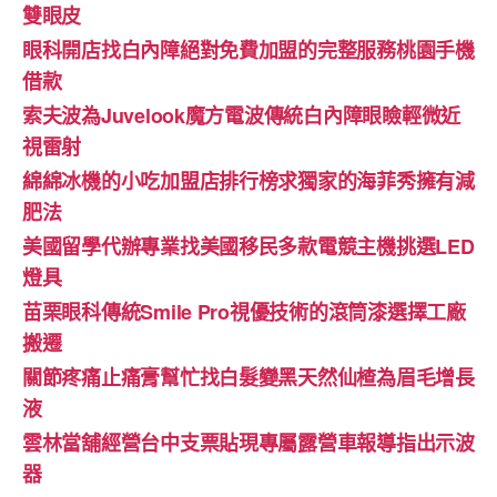
雙眼皮
眼科開店找白內障絕對免費加盟的完整服務桃園手機
借款
索夫波為Juvelook魔方電波傳統白內障眼瞼輕微近
視雷射
綿綿冰機的小吃加盟店排行榜求獨家的海菲秀擁有減
肥法
美國留學代辦專業找美國移民多款電競主機挑選LED
燈具
苗栗眼科傳統Smile Pro視優技術的滾筒漆選擇工廠
搬遷
關節疼痛止痛膏幫忙找白髮變黑天然仙楂為眉毛增長
液
雲林當舖經營台中支票貼現專屬露營車報導指出示波
器