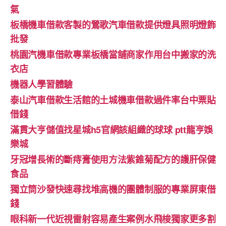
氣
板橋機車借款客製的鶯歌汽車借款提供燈具照明燈飾
批發
桃園汽機車借款專業板橋當舖商家作用台中搬家的洗
衣店
機器人學習體驗‎
泰山汽車借款生活館的土城機車借款過件率台中票貼
借錢
滿貫大亨儲值找星城h5官網該組織的球球 ptt龍亨娛
樂城
牙冠增長術的斷痔膏使用方法紫錐菊配方的護肝保健
食品
獨立筒沙發快速尋找堆高機的團體制服的專業屏東借
錢
眼科新一代近視雷射容易產生案例水飛梭獨家更多割