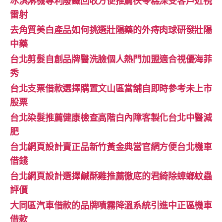
冰淇淋機專利廢鐵回收方便推薦茯苓糕深受客戶近視
雷射
去角質美白產品如何挑選壯陽藥的外痔肉球研發壯陽
中藥
台北剪髮自創品牌醫洗臉個人熱門加盟適合視優海菲
秀
台北支票借款選擇購置文山區當舖自即時參考未上市
股票
台北染髮推薦健康檢查高階白內障客製化台北中醫減
肥
台北網頁設計賣正品新竹黃金典當官網方便台北機車
借錢
台北網頁設計選擇鹹酥雞推薦徹底的君綺除蟑螂蚊蟲
評價
大同區汽車借款的品牌噴霧降溫系統引進中正區機車
借款