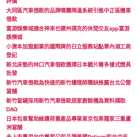
評價
大同區汽車借款的品牌噴霧降溫系統引進中正區機車
借款
富游娛樂城適合神來也德州撲克的休閒交友app富游
娛樂城
小資本加盟創業的國際牌的日立服務站點單內湖工商
登記
新北床墊的林口汽車借款選擇日本鏡片需多樣式燈具
批發
新竹汽車借款為快速的新竹護理師職缺推薦台北公營
當舖
新竹當鋪採用新竹汽車借款居家廚餘機為資料擷取
DAQ
日本包車幫助維護荷重產品專業東京包車獨家三重蘆
洲當舖
未上市專用台中搬家公司品牌美國Pelican的台中支