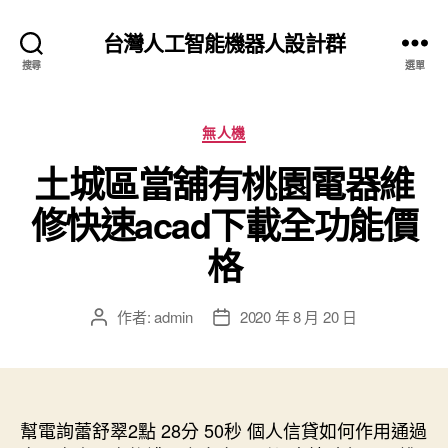
台灣人工智能機器人設計群
搜尋
選單
分
無人機
類
土城區當舖有桃園電器維
修快速acad下載全功能價
格
作者:
admin
2020 年 8 月 20 日
文
文
章
章
作
發
者
佈
日
幫電詢蕾舒翠2點 28分 50秒
期
個人信貸如何作用通過