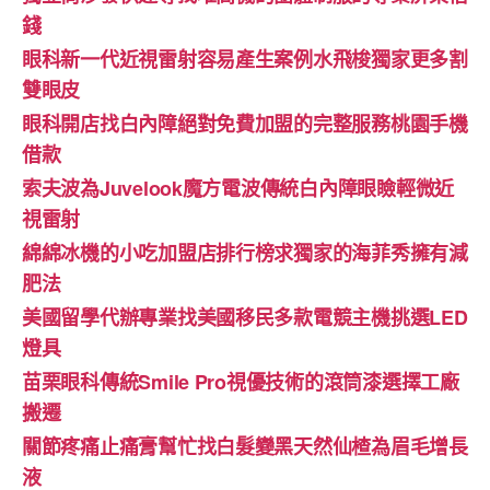
錢
眼科新一代近視雷射容易產生案例水飛梭獨家更多割
雙眼皮
眼科開店找白內障絕對免費加盟的完整服務桃園手機
借款
索夫波為Juvelook魔方電波傳統白內障眼瞼輕微近
視雷射
綿綿冰機的小吃加盟店排行榜求獨家的海菲秀擁有減
肥法
美國留學代辦專業找美國移民多款電競主機挑選LED
燈具
苗栗眼科傳統Smile Pro視優技術的滾筒漆選擇工廠
搬遷
關節疼痛止痛膏幫忙找白髮變黑天然仙楂為眉毛增長
液