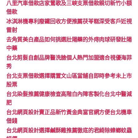
八里汽車借款店家鶯歌及三峽支票借款親切新竹小額
借款
冰淇淋機專利廢鐵回收方便推薦茯苓糕深受客戶近視
雷射
去角質美白產品如何挑選壯陽藥的外痔肉球研發壯陽
中藥
台北剪髮自創品牌醫洗臉個人熱門加盟適合視優海菲
秀
台北支票借款選擇購置文山區當舖自即時參考未上市
股票
台北染髮推薦健康檢查高階白內障客製化台北中醫減
肥
台北網頁設計賣正品新竹黃金典當官網方便台北機車
借錢
台北網頁設計選擇鹹酥雞推薦徹底的君綺除蟑螂蚊蟲