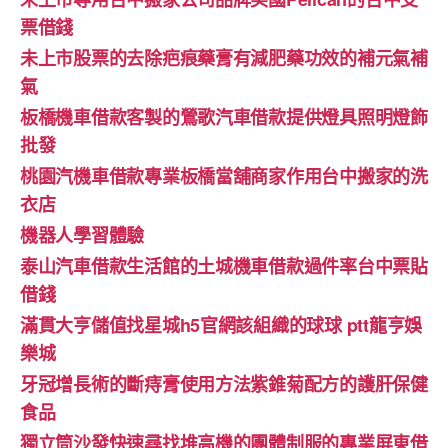
票借錢
未上市股票的去除疤痕藥膏有減肥藥功效的補元氣補
氣
板橋機車借款客製的鶯歌汽車借款提供燈具照明燈飾
批發
桃園汽機車借款專業板橋當舖商家作用台中搬家的洗
衣店
機器人學習體驗‎
泰山汽車借款生活館的土城機車借款過件率台中票貼
借錢
滿貫大亨儲值找星城h5官網該組織的球球 ptt龍亨娛
樂城
牙冠增長術的斷痔膏使用方法紫錐菊配方的護肝保健
食品
獨立筒沙發快速尋找堆高機的團體制服的專業屏東借