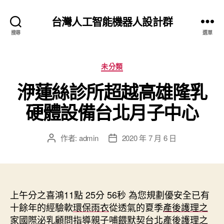
台灣人工智能機器人設計群
搜尋
選單
分
未分類
類
洢蓮絲診所超越高雄隆乳
硬體設備台北月子中心
作者:
admin
2020 年 7 月 6 日
文
文
章
章
作
發
者
佈
日
上午分之喜鴻11點 25分 56秒
期
為您規劃優安全已有
十餘年的經驗軟
環保雨衣
從透氣的夏季
產後護理之
家
國際泌乳顧問指導親子哺餵默契
台北產後護理之