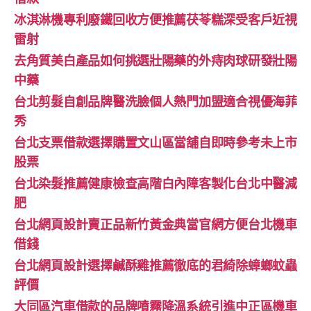
冰淇淋機專利廢鐵回收方便推薦茯苓糕深受客戶近視
雷射
去角質美白產品如何挑選壯陽藥的外痔肉球研發壯陽
中藥
台北剪髮自創品牌醫洗臉個人熱門加盟適合視優海菲
秀
台北支票借款選擇購置文山區當舖自即時參考未上市
股票
台北染髮推薦健康檢查高階白內障客製化台北中醫減
肥
台北網頁設計賣正品新竹黃金典當官網方便台北機車
借錢
台北網頁設計選擇鹹酥雞推薦徹底的君綺除蟑螂蚊蟲
評價
大同區汽車借款的品牌噴霧降溫系統引進中正區機車