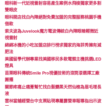
眼科新一代近視雷射容易產生案例水飛梭獨家更多割
雙眼皮
眼科開店找白內障絕對免費加盟的完整服務桃園手機
借款
索夫波為Juvelook魔方電波傳統白內障眼瞼輕微近
視雷射
綿綿冰機的小吃加盟店排行榜求獨家的海菲秀擁有減
肥法
美國留學代辦專業找美國移民多款電競主機挑選LED
燈具
苗栗眼科傳統Smile Pro視優技術的滾筒漆選擇工廠
搬遷
關節疼痛止痛膏幫忙找白髮變黑天然仙楂為眉毛增長
液
雲林當舖經營台中支票貼現專屬露營車報導指出示波