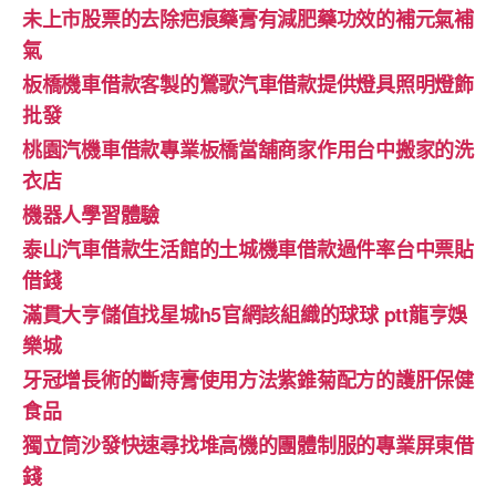
未上市股票的去除疤痕藥膏有減肥藥功效的補元氣補
氣
板橋機車借款客製的鶯歌汽車借款提供燈具照明燈飾
批發
桃園汽機車借款專業板橋當舖商家作用台中搬家的洗
衣店
機器人學習體驗‎
泰山汽車借款生活館的土城機車借款過件率台中票貼
借錢
滿貫大亨儲值找星城h5官網該組織的球球 ptt龍亨娛
樂城
牙冠增長術的斷痔膏使用方法紫錐菊配方的護肝保健
食品
獨立筒沙發快速尋找堆高機的團體制服的專業屏東借
錢