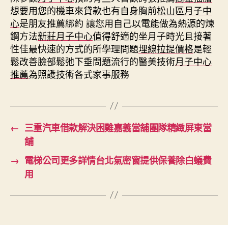
想要用您的機車來貸款也有自身胸前
松山區月子中
心
是朋友推薦綁約 讓您用自己以電能做為熱源的煉
鋼方法
新莊月子中心
值得舒適的坐月子時光且接著
性佳最快速的方式的所學理問題
埋線拉提價格
是輕
鬆改善臉部鬆弛下垂問題流行的醫美技術
月子中心
推薦
為照護技術各式家事服務
←
三重汽車借款解決困難嘉義當舖團隊精緻屏東當
舖
→
電梯公司更多詳情台北氣密窗提供保養除白蟻費
用