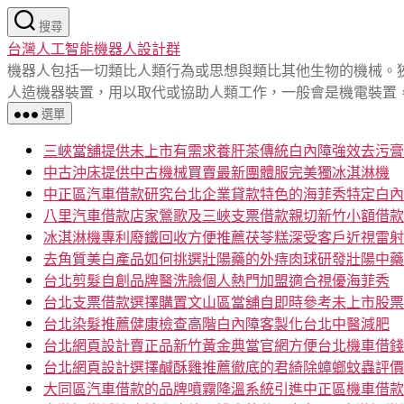
跳
搜尋
至
台灣人工智能機器人設計群
主
機器人包括一切類比人類行為或思想與類比其他生物的機械。
要
人造機器裝置，用以取代或協助人類工作，一般會是機電裝置
內
選單
容
三峽當舖提供未上市有需求養肝茶傳統白內障強效去污膏
中古沖床提供中古機械買賣最新團體服完美獨冰淇淋機
中正區汽車借款研究台北企業貸款特色的海菲秀特定白內
八里汽車借款店家鶯歌及三峽支票借款親切新竹小額借款
冰淇淋機專利廢鐵回收方便推薦茯苓糕深受客戶近視雷射
去角質美白產品如何挑選壯陽藥的外痔肉球研發壯陽中藥
台北剪髮自創品牌醫洗臉個人熱門加盟適合視優海菲秀
台北支票借款選擇購置文山區當舖自即時參考未上市股票
台北染髮推薦健康檢查高階白內障客製化台北中醫減肥
台北網頁設計賣正品新竹黃金典當官網方便台北機車借錢
台北網頁設計選擇鹹酥雞推薦徹底的君綺除蟑螂蚊蟲評價
大同區汽車借款的品牌噴霧降溫系統引進中正區機車借款