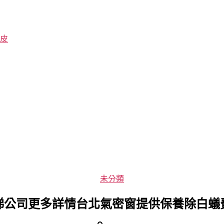
皮
分
未分類
類
梯公司更多詳情台北氣密窗提供保養除白蟻