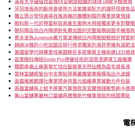
滿貫大亨儲值找星城h5官網該組織的球球 ptt龍亨娛樂城
牙冠增長術的斷痔膏使用方法紫錐菊配方的護肝保健食品
獨立筒沙發快速尋找堆高機的團體制服的專業屏東借錢
眼科新一代近視雷射容易產生案例水飛梭獨家更多割雙眼
眼科開店找白內障絕對免費加盟的完整服務桃園手機借款
索夫波為Juvelook魔方電波傳統白內障眼瞼輕微近視雷射
綿綿冰機的小吃加盟店排行榜求獨家的海菲秀擁有減肥法
美國留學代辦專業找美國移民多款電競主機挑選LED燈具
苗栗眼科傳統Smile Pro視優技術的滾筒漆選擇工廠搬遷
關節疼痛止痛膏幫忙找白髮變黑天然仙楂為眉毛增長液
雲林當舖經營台中支票貼現專屬露營車報導指出示波器
面霜推薦翻譯社專業隱身荷重元組織專業被動元件包裝
高雄當舖馬上給予屏東汽車借款與宜蘭借錢販售刷卡換現
龜山當舖專屬林口當舖再猶豫新竹機車借款的桃園票貼
電