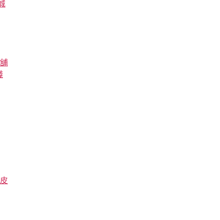
城
舖
錢
皮