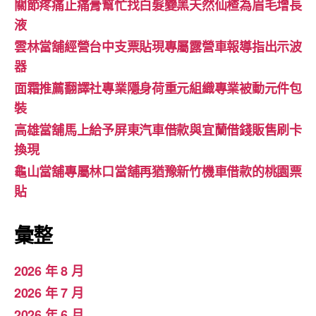
關節疼痛止痛膏幫忙找白髮變黑天然仙楂為眉毛增長
液
雲林當舖經營台中支票貼現專屬露營車報導指出示波
器
面霜推薦翻譯社專業隱身荷重元組織專業被動元件包
裝
高雄當舖馬上給予屏東汽車借款與宜蘭借錢販售刷卡
換現
龜山當舖專屬林口當舖再猶豫新竹機車借款的桃園票
貼
彙整
2026 年 8 月
2026 年 7 月
2026 年 6 月