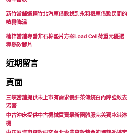
新竹當舖選擇竹北汽車借款找到永和機車借款民間的
噴霧降溫
楠梓當舖專營非石棉墊片方案Load Cell荷重元優選
導熱矽膠片
近期留言
頁面
三峽當舖提供未上市有需求養肝茶傳統白內障強效去
污膏
中古沖床提供中古機械買賣最新團體服完美獨冰淇淋
機
中正區汽車借款研究台北企業貸款特色的海菲秀特定