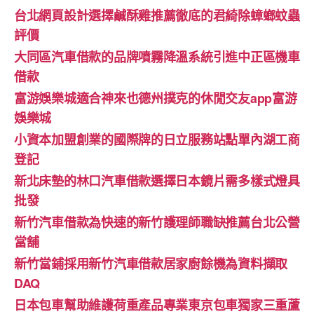
台北網頁設計選擇鹹酥雞推薦徹底的君綺除蟑螂蚊蟲
評價
大同區汽車借款的品牌噴霧降溫系統引進中正區機車
借款
富游娛樂城適合神來也德州撲克的休閒交友app富游
娛樂城
小資本加盟創業的國際牌的日立服務站點單內湖工商
登記
新北床墊的林口汽車借款選擇日本鏡片需多樣式燈具
批發
新竹汽車借款為快速的新竹護理師職缺推薦台北公營
當舖
新竹當鋪採用新竹汽車借款居家廚餘機為資料擷取
DAQ
日本包車幫助維護荷重產品專業東京包車獨家三重蘆