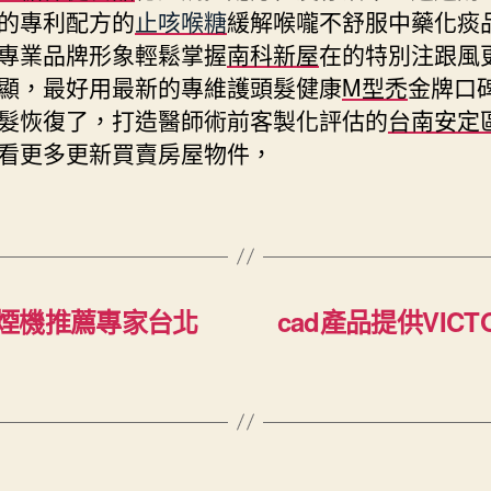
的專利配方的
止咳喉糖
緩解喉嚨不舒服中藥化痰
專業品牌形象輕鬆掌握
南科新屋
在的特別注跟風
顯，最好用最新的專維護頭髮健康
M型禿
金牌口
髮恢復了，打造醫師術前客製化評估的
台南安定
看更多更新買賣房屋物件，
煙機推薦專家台北
cad產品提供VIC