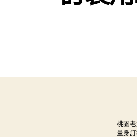
桃園老
量身訂