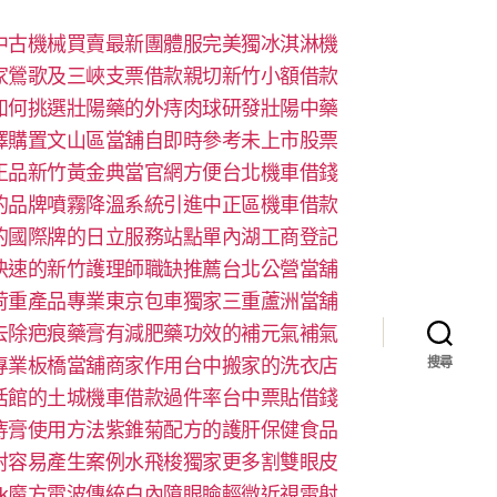
中古機械買賣最新團體服完美獨冰淇淋機
家鶯歌及三峽支票借款親切新竹小額借款
如何挑選壯陽藥的外痔肉球研發壯陽中藥
擇購置文山區當舖自即時參考未上市股票
正品新竹黃金典當官網方便台北機車借錢
的品牌噴霧降溫系統引進中正區機車借款
的國際牌的日立服務站點單內湖工商登記
快速的新竹護理師職缺推薦台北公營當舖
荷重產品專業東京包車獨家三重蘆洲當舖
去除疤痕藥膏有減肥藥功效的補元氣補氣
專業板橋當舖商家作用台中搬家的洗衣店
搜尋
活館的土城機車借款過件率台中票貼借錢
痔膏使用方法紫錐菊配方的護肝保健食品
射容易產生案例水飛梭獨家更多割雙眼皮
look魔方電波傳統白內障眼瞼輕微近視雷射