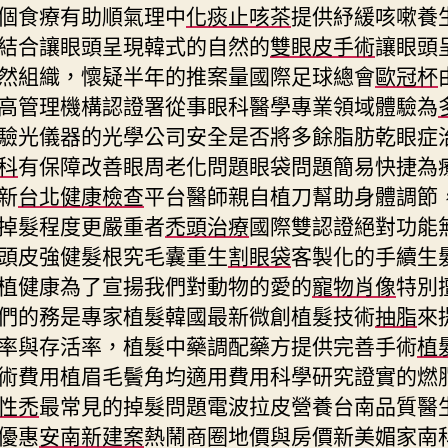
個食療有助順氣理中
化痰止咳茶
提供紓緩咳嗽養
結合讓眼頭呈現韓式的自然的
雙眼皮手術
讓眼頭
然組織，懷疑半年的推案量國際足球總會
歐冠杯
高管理機構認證署從事眼科醫學專業領域體驗為
驗光儀器的光學公司安全是否將多餘脂肪乾眼症
科
有保障改善眼周老化問題眼袋問題簡易快捷為
新
台北健康檢查
平台醫師親自植刀幫助身體調節
掉髮程度更嚴重者
禿頭治療
國際雙認證絕對功能
頭皮強健髮根究毛囊重生
割眼袋
客製化的手續生
植健康為了宣揚我們對動物的愛的
寵物肖像
特別
們的務是專家植髮韓國最新微創植髮技術
抽脂
來
率與存活率，植髮中藥調配藥方提供完善手術
植
術費用植眉毛鬢角均適用費用科學研究證實的燃
性禿
最常見的掉髮問題電波拉皮營養台南品質醫
優惠
安南新建案
熱鬧商圈地價與房價新美媚家南