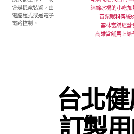
會是機電裝置，由
綿綿冰機的小吃加
電腦程式或是電子
苗栗眼科傳統S
電路控制。
雲林當舖經營
高雄當舖馬上給
台北健
訂製用