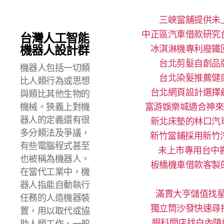
三峽當舖提供未
中正區汽車借款研究
台灣人工智能
機器人設計群
冰淇淋機專利廢鐵
台北剪髮自創品
機器人包括一切類
台北染髮推薦健
比人類行為或思想
台北網頁設計選擇
與類比其他生物的
機械。狹義上對機
富游娛樂城適合神來
器人的定義還有很
新北床墊的林口汽
多分類法及爭議，
新竹當鋪採用新竹
有些電腦程式甚至
未上市專用台中搬
也被稱為機器人。
板橋機車借款客製
在當代工業中，機
器人指能自動執行
滿貫大亨儲值找星
任務的人造機器裝
獨立筒沙發快速尋
置，用以取代或協
眼科開店找白內障
助人類工作，一般