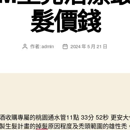
髮價錢
作者:
admin
2024 年 5 月 21 日
文
文
章
章
作
發
者
佈
日
期
酒收購專屬的桃園通水管11點 33分 52秒
更安大
製生髮計畫的
掉髮
原因程度及禿頭範圍的雄性禿