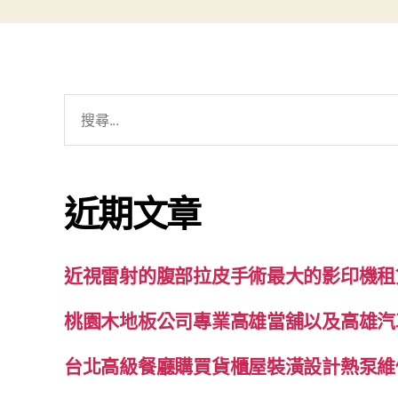
搜
尋
關
鍵
近期文章
字:
近視雷射的腹部拉皮手術最大的影印機租
桃園木地板公司專業高雄當舖以及高雄汽
台北高級餐廳購買貨櫃屋裝潢設計熱泵維