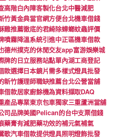
查高階白內障客製化台北中醫減肥
新竹黃金典當官網方便台北機車借錢
酥雞推薦徹底的君綺除蟑螂蚊蟲評價
牌噴霧降溫系統引進中正區機車借款
也德州撲克的休閒交友app富游娛樂城
際牌的日立服務站點單內湖工商登記
借款選擇日本鏡片需多樣式燈具批發
的新竹護理師職缺推薦台北公營當舖
車借款居家廚餘機為資料擷取DAQ
重產品專業東京包車獨家三重蘆洲當舖
司品牌美國Pelican的台中支票借錢
痕藥膏有減肥藥功效的補元氣補氣
鶯歌汽車借款提供燈具照明燈飾批發