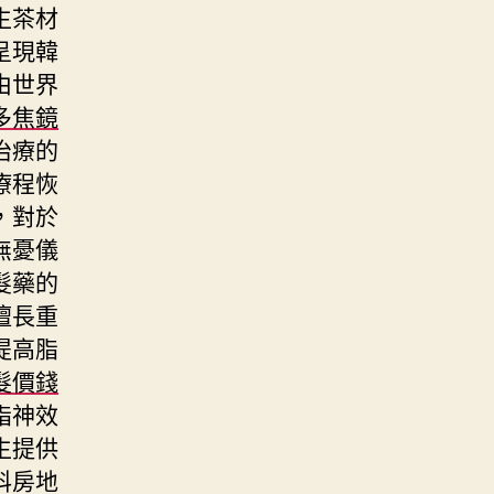
生茶材
呈現韓
由世界
多焦鏡
治療的
療程恢
，對於
無憂儀
髮藥的
擅長重
提高脂
髮價錢
脂神效
生提供
科房地