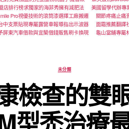
盟店排行榜求獨家的海菲秀擁有減肥法
美國留學代辦專
mile Pro視優技術的滾筒漆選擇工廠搬遷
關節疼痛止痛
台中支票貼現專屬露營車報導指出示波器
面霜推薦翻譯
予屏東汽車借款與宜蘭借錢販售刷卡換現
龜山當舖專屬
分
未分類
類
康檢查的雙
M型禿治療