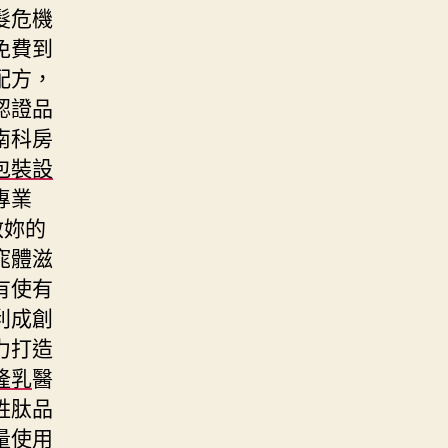
髮危機
免費到
配方，
認證品
南科房
包裝設
專業
救妳的
窕體滋
有使有
利成創
力打造
隆乳
醫
胜肽品
量使用