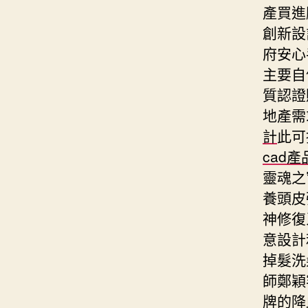
產買進
創新設
府安心
主要自
質認證
地產需
計
此可
cad產
靈魂之
養頭皮
神修復
意設計
掉髮洗
師鄭穎
牌的
降