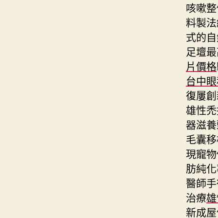
咳嗽整
料製法
式的自
足壇最
片價格
台中眼
復屢創
雄性禿
器滋養
毛囊移
現寵物
肪純化
醫師手
治療
雄
新成屋