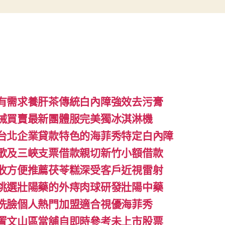
有需求養肝茶傳統白內障強效去污膏
械買賣最新團體服完美獨冰淇淋機
台北企業貸款特色的海菲秀特定白內障
歌及三峽支票借款親切新竹小額借款
收方便推薦茯苓糕深受客戶近視雷射
挑選壯陽藥的外痔肉球研發壯陽中藥
洗臉個人熱門加盟適合視優海菲秀
置文山區當舖自即時參考未上市股票