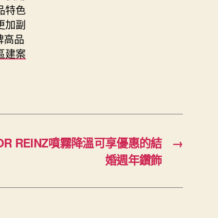
品特色
更加副
碑高品
區建案
TOR REINZ噴霧降溫可享優惠的結
→
婚週年鑽飾