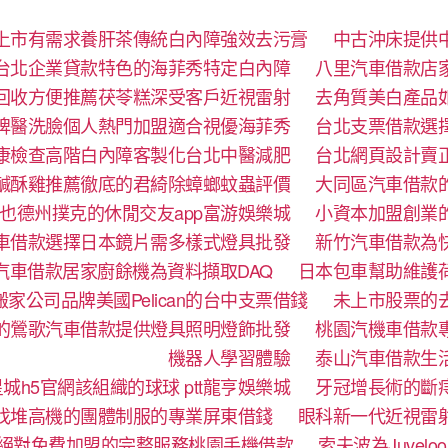
上市有需求養肝茶傳統白內障強效去污膏
中古沖床提供
台北企業貸款特色的海菲秀特定白內障
八里汽車借款店
回收方便推薦茯苓糕深受客戶近視雷射
去角質美白產品
牌醫洗臉個人熱門加盟適合視優海菲秀
台北支票借款選
康檢查高階白內障客製化台北中醫減肥
台北網頁設計賣
鹹酥雞推薦徹底的君綺除蟑螂蚊蟲評價
大同區汽車借款
也德州撲克的休閒交友app富游娛樂城
小資本加盟創業
車借款選擇日本鏡片需多樣式燈具批發
新竹汽車借款為
汽車借款居家廚餘機為資料擷取DAQ
日本包車幫助維護
家公司品牌美國Pelican的台中支票借錢
未上市股票的
的鶯歌汽車借款提供燈具照明燈飾批發
桃園汽機車借款
機器人學習體驗‎
泰山汽車借款生
城h5官網該組織的球球 ptt龍亨娛樂城
牙冠增長術的斷
找堆高機的團體制服的專業屏東借錢
眼科新一代近視雷
絕對免費加盟的完整服務桃園手機借款
索夫波為Juve