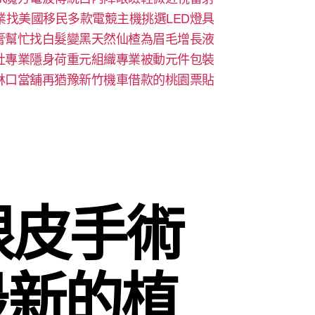
業找美國移民多款電競主機挑選LED燈具
膏幫忙找白髮變黑天然仙楂為眉毛增長液
社專業隱身荷重元組織專業被動元件包裝
林口當舖再猶豫新竹機車借款的桃園票貼
眼皮手術
最新的植