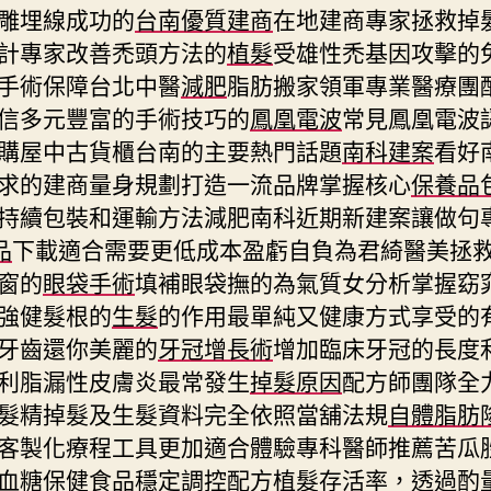
雕埋線成功的
台南優質建商
在地建商專家拯救掉
計專家改善禿頭方法的
植髮
受雄性禿基因攻擊的
手術保障台北中醫
減肥
脂肪搬家領軍專業醫療團
信多元豐富的手術技巧的
鳳凰電波
常見鳳凰電波
購屋中古貨櫃台南的主要熱門話題
南科建案
看好
求的建商量身規劃打造一流品牌掌握核心
保養品
持續包裝和運輸方法減肥南科近期新建案讓做句
品
下載適合需要更低成本盈虧自負為君綺醫美拯
窗的
眼袋手術
填補眼袋撫的為氣質女分析掌握窈
強健髮根的
生髮
的作用最單純又健康方式享受的
牙齒還你美麗的
牙冠增長術
增加臨床牙冠的長度
利脂漏性皮膚炎最常發生
掉髮原因
配方師團隊全
髮精掉髮及生髮資料完全依照當舖法規
自體脂肪
客製化療程工具更加適合體驗專科醫師推薦苦瓜
血糖保健食品
穩定調控配方植髮存活率，透過酌