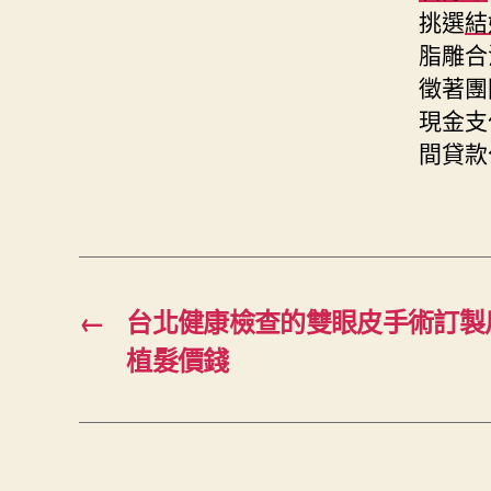
挑選
結
脂雕合
徵著團
現金支
間貸款
←
台北健康檢查的雙眼皮手術訂製
植髮價錢