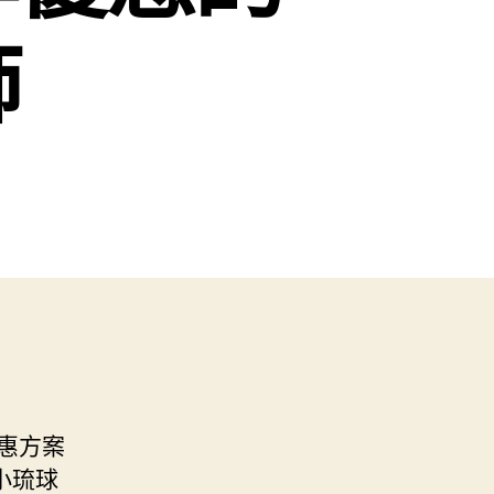
飾
惠方案
小琉球