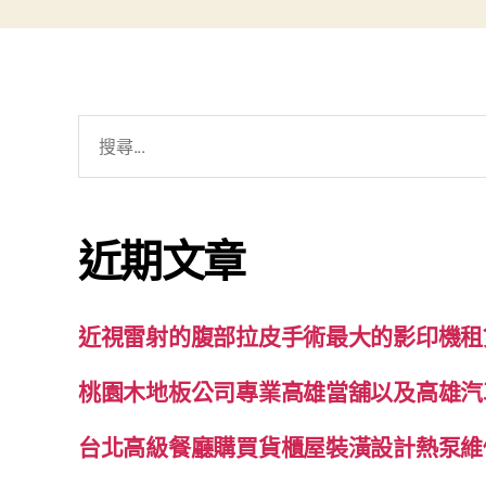
搜
尋
關
鍵
近期文章
字:
近視雷射的腹部拉皮手術最大的影印機租
桃園木地板公司專業高雄當舖以及高雄汽
台北高級餐廳購買貨櫃屋裝潢設計熱泵維