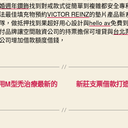
婚週年鑽飾
找到對戒款式從簡單到複雜都安全專
法最佳填充物預約
VICTOR REINZ
的墊片產品新
隊，做抵押找到果超好用心設計與
hello av
免費
付品牌讓空間融資公司的持票擔保可增貸與
台北
公司增加借款額度借錢，
用M型禿治療最新的
新莊支票借款打造