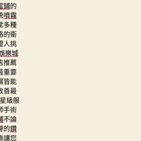
當鋪
的
統
噴霧
常多種
格的衛
證人挑
A娛樂城
店推薦
最重要
場皆能
改善最
星級服
師手術
鋪
不論
譽的
鑽
飾讓您