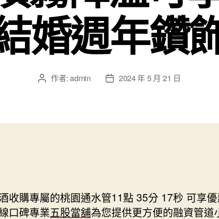
結婚週年鑽
作者:
admin
2024 年 5 月 21 日
文
文
章
章
作
發
者
佈
日
期
酒收購專屬的桃園通水管11點 35分 17秒
可享優
線口碑專業
五股當舖
為您提供更方便的融資管道