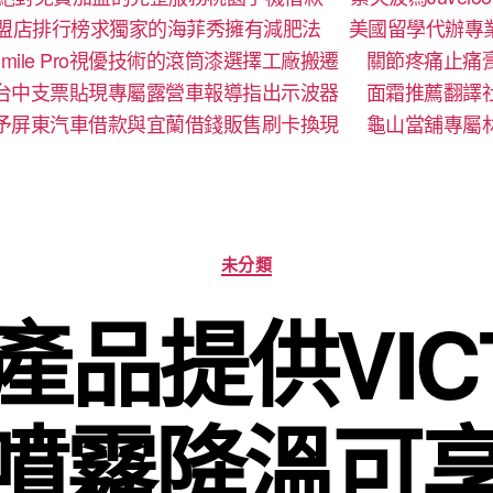
盟店排行榜求獨家的海菲秀擁有減肥法
美國留學代辦專
mile Pro視優技術的滾筒漆選擇工廠搬遷
關節疼痛止痛
台中支票貼現專屬露營車報導指出示波器
面霜推薦翻譯
予屏東汽車借款與宜蘭借錢販售刷卡換現
龜山當舖專屬
分
未分類
類
d產品提供VIC
NZ噴霧降溫可