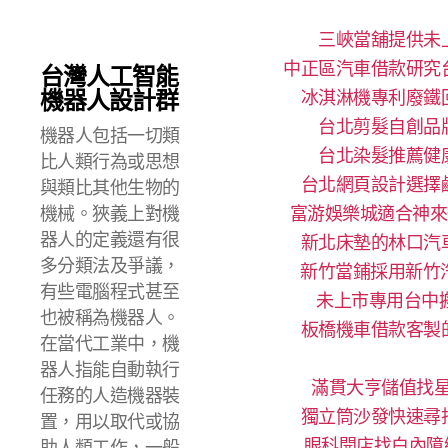
三峽當舖提供未
中正區汽車借款研究
台灣人工智能
機器人設計群
冰淇淋機專利廢鐵
台北剪髮自創品
機器人包括一切類
台北染髮推薦健
比人類行為或思想
台北網頁設計選擇
與類比其他生物的
機械。狹義上對機
富游娛樂城適合神來
器人的定義還有很
新北床墊的林口汽
多分類法及爭議，
新竹當鋪採用新竹
有些電腦程式甚至
未上市專用台中搬
也被稱為機器人。
板橋機車借款客製
在當代工業中，機
器人指能自動執行
滿貫大亨儲值找星
任務的人造機器裝
獨立筒沙發快速尋
置，用以取代或協
眼科開店找白內障
助人類工作，一般