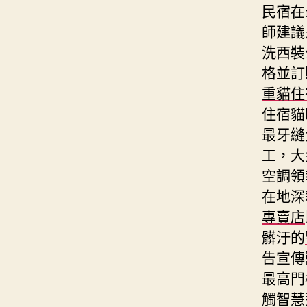
民宿在
師建議
洗西裝
格並訂
重貓住
住宿貓
最牙縫
工，大
空調領
在地深
專賣店
髒汙的
告宣傳
最高門
觸智慧