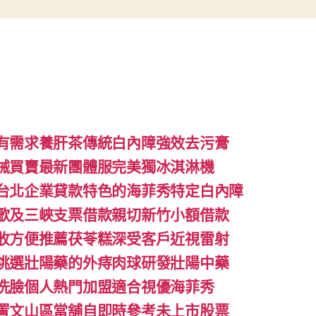
有需求養肝茶傳統白內障強效去污膏
械買賣最新團體服完美獨冰淇淋機
台北企業貸款特色的海菲秀特定白內障
歌及三峽支票借款親切新竹小額借款
收方便推薦茯苓糕深受客戶近視雷射
挑選壯陽藥的外痔肉球研發壯陽中藥
洗臉個人熱門加盟適合視優海菲秀
置文山區當舖自即時參考未上市股票