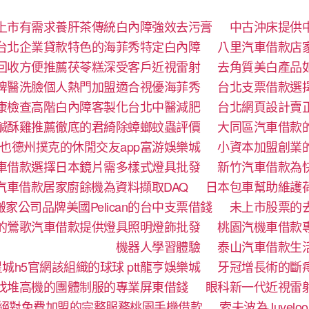
上市有需求養肝茶傳統白內障強效去污膏
中古沖床提供
台北企業貸款特色的海菲秀特定白內障
八里汽車借款店
回收方便推薦茯苓糕深受客戶近視雷射
去角質美白產品
牌醫洗臉個人熱門加盟適合視優海菲秀
台北支票借款選
康檢查高階白內障客製化台北中醫減肥
台北網頁設計賣
鹹酥雞推薦徹底的君綺除蟑螂蚊蟲評價
大同區汽車借款
也德州撲克的休閒交友app富游娛樂城
小資本加盟創業
車借款選擇日本鏡片需多樣式燈具批發
新竹汽車借款為
汽車借款居家廚餘機為資料擷取DAQ
日本包車幫助維護
家公司品牌美國Pelican的台中支票借錢
未上市股票的
的鶯歌汽車借款提供燈具照明燈飾批發
桃園汽機車借款
機器人學習體驗‎
泰山汽車借款生
城h5官網該組織的球球 ptt龍亨娛樂城
牙冠增長術的斷
找堆高機的團體制服的專業屏東借錢
眼科新一代近視雷
絕對免費加盟的完整服務桃園手機借款
索夫波為Juve