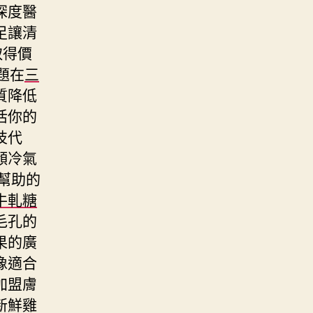
深度醫
足讓清
取得價
題在
三
質降低
活你的
技代
頻冷氣
幫助的
牛軋糖
毛孔的
果的廣
像適合
加盟膚
新鮮雞