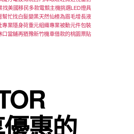
業找美國移民多款電競主機挑選LED燈具
膏幫忙找白髮變黑天然仙楂為眉毛增長液
社專業隱身荷重元組織專業被動元件包裝
林口當舖再猶豫新竹機車借款的桃園票貼
TOR
享優惠的