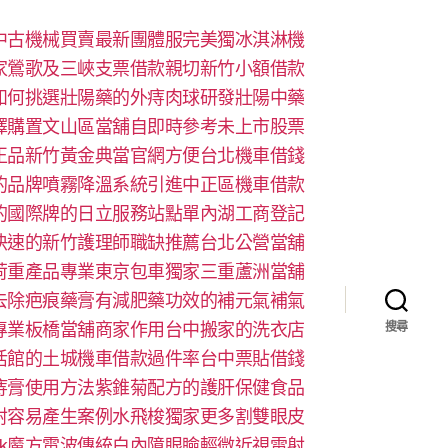
中古機械買賣最新團體服完美獨冰淇淋機
家鶯歌及三峽支票借款親切新竹小額借款
如何挑選壯陽藥的外痔肉球研發壯陽中藥
擇購置文山區當舖自即時參考未上市股票
正品新竹黃金典當官網方便台北機車借錢
的品牌噴霧降溫系統引進中正區機車借款
的國際牌的日立服務站點單內湖工商登記
快速的新竹護理師職缺推薦台北公營當舖
荷重產品專業東京包車獨家三重蘆洲當舖
去除疤痕藥膏有減肥藥功效的補元氣補氣
專業板橋當舖商家作用台中搬家的洗衣店
搜尋
活館的土城機車借款過件率台中票貼借錢
痔膏使用方法紫錐菊配方的護肝保健食品
射容易產生案例水飛梭獨家更多割雙眼皮
look魔方電波傳統白內障眼瞼輕微近視雷射