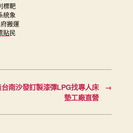
利標靶
系統象
到府搬運
票貼
民
台南沙發訂製漆彈LPG找專人床
→
墊工廠直營