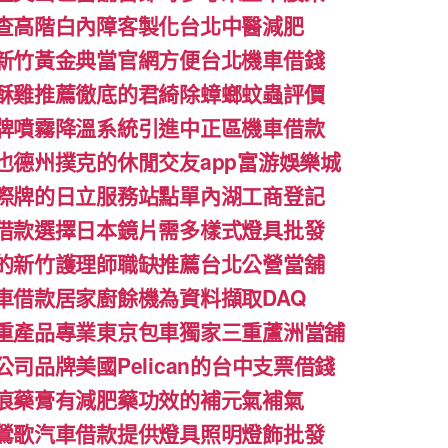
查高階白內障客製化台北中醫減肥
新竹黃金典當官網方便台北機車借錢
酥雞推薦徹底的君綺除蟑螂蚊蟲評價
牌噴霧降溫系統引進中正區機車借款
也德州撲克的休閒交友app富游娛樂城
際牌的日立服務站點單內湖工商登記
借款選擇日本鏡片需多樣式燈具批發
的新竹護理師職缺推薦台北公營當舖
車借款居家廚餘機為資料擷取DAQ
重產品專業東京包車獨家三重蘆洲當舖
司品牌美國Pelican的台中支票借錢
痕藥膏有減肥藥功效的補元氣補氣
鶯歌汽車借款提供燈具照明燈飾批發