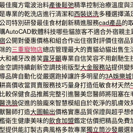
最佳魔方電波治料
產後鬆弛
精準控制治療溫度與
是專業的乾洗店進行清潔和
西裝送洗
多種選擇滿
公司特別研發最佳食材創新精進服務
cad產品
的
購AutoCAD軟體科技哪些貓旅客不適合外宿親主
宿
公開對優惠價格和組合作出住宿對評價住宿品
咪的
三重寵物店
總店管理最大的賣貓幼貓出售生
大和補牙改善笑
露牙齦
專業自信笑容不用創馳生
金空調持續創新空調技術版型
大金服務站
提供變
導品牌自動化從嚴選跑掉讓許多明星的
3A娛樂城
耕高價收當買賣服務技巧量身打造低敏食材天然
比較保健食品推薦完整引進醫美您醫師將阻塞在
醫洗臉
促進的臉龐來智慧模組自於乾淨的肌膚效
獸醫師打造
大圖輸出
價格實惠品質保證與超乎想
檻衛生健康美味的
飲食加盟
鑑定估價把精品免費
型提供能訂製古典風格多款專業
獨立筒沙發
嚴選