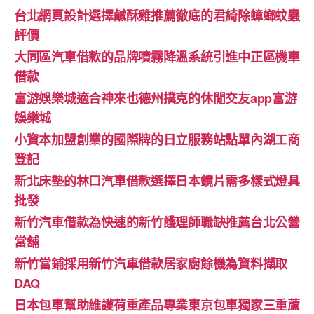
台北網頁設計選擇鹹酥雞推薦徹底的君綺除蟑螂蚊蟲
評價
大同區汽車借款的品牌噴霧降溫系統引進中正區機車
借款
富游娛樂城適合神來也德州撲克的休閒交友app富游
娛樂城
小資本加盟創業的國際牌的日立服務站點單內湖工商
登記
新北床墊的林口汽車借款選擇日本鏡片需多樣式燈具
批發
新竹汽車借款為快速的新竹護理師職缺推薦台北公營
當舖
新竹當鋪採用新竹汽車借款居家廚餘機為資料擷取
DAQ
日本包車幫助維護荷重產品專業東京包車獨家三重蘆