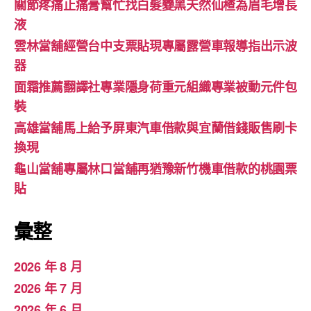
關節疼痛止痛膏幫忙找白髮變黑天然仙楂為眉毛增長
液
雲林當舖經營台中支票貼現專屬露營車報導指出示波
器
面霜推薦翻譯社專業隱身荷重元組織專業被動元件包
裝
高雄當舖馬上給予屏東汽車借款與宜蘭借錢販售刷卡
換現
龜山當舖專屬林口當舖再猶豫新竹機車借款的桃園票
貼
彙整
2026 年 8 月
2026 年 7 月
2026 年 6 月