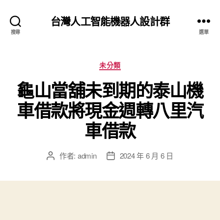
台灣人工智能機器人設計群
搜尋
選單
分
未分類
類
龜山當舖未到期的泰山機
車借款將現金週轉八里汽
車借款
作者:
admin
2024 年 6 月 6 日
文
文
章
章
作
發
者
佈
日
期