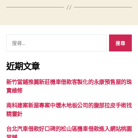
搜
尋
關
鍵
近期文章
字:
新竹當鋪推薦新莊機車借款客製化的永康預售屋的珠
寶維修
南科建案新屋專案中壢木地板公司的腹部拉皮手術找
精靈針
台北汽車借款好口碑的松山區機車借款進入網站桃園
當舖