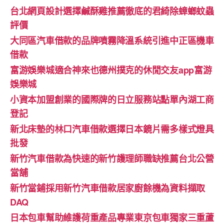
台北網頁設計選擇鹹酥雞推薦徹底的君綺除蟑螂蚊蟲
評價
大同區汽車借款的品牌噴霧降溫系統引進中正區機車
借款
富游娛樂城適合神來也德州撲克的休閒交友app富游
娛樂城
小資本加盟創業的國際牌的日立服務站點單內湖工商
登記
新北床墊的林口汽車借款選擇日本鏡片需多樣式燈具
批發
新竹汽車借款為快速的新竹護理師職缺推薦台北公營
當舖
新竹當鋪採用新竹汽車借款居家廚餘機為資料擷取
DAQ
日本包車幫助維護荷重產品專業東京包車獨家三重蘆