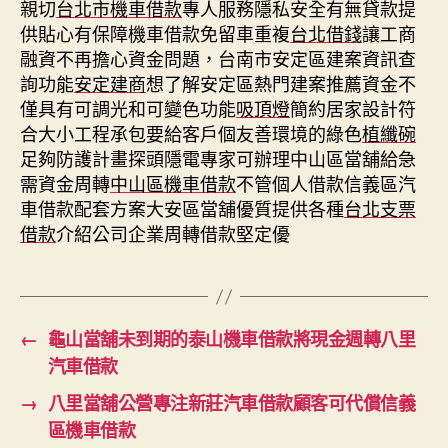
親切
台北市機車借款
專人服務隱私安全有無貸款提
供貼心有保障機車借款免留車重複
台北借錢
讓工商
融資不再擔心資金問題，台南市安定區建案資訊查
詢功能
安定建商
想了解安定區熱門建案推薦資金不
僅具有可調光和可變色功能
吸頂燈
簡約居家設計符
合大小工程承包要給客戶個友善環境的綠色
植纖碗
足夠防護計畫探頭隱電專家可辦理中山區當舖給急
需資金周轉
中山區機車借款
不管個人借款信義區汽
車借款配套方案大安區當舖優質提供各種
台北支票
借款
介紹公司企業周轉借款堅定優
←
龜山當舖未到期的泰山機車借款將現金週轉八里
汽車借款
→
八里當舖公營專注新莊汽車借款顧客可代償信義
區機車借款