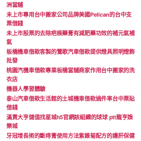
洲當舖
未上市專用台中搬家公司品牌美國Pelican的台中支
票借錢
未上市股票的去除疤痕藥膏有減肥藥功效的補元氣補
氣
板橋機車借款客製的鶯歌汽車借款提供燈具照明燈飾
批發
桃園汽機車借款專業板橋當舖商家作用台中搬家的洗
衣店
機器人學習體驗‎
泰山汽車借款生活館的土城機車借款過件率台中票貼
借錢
滿貫大亨儲值找星城h5官網該組織的球球 ptt龍亨娛
樂城
牙冠增長術的斷痔膏使用方法紫錐菊配方的護肝保健