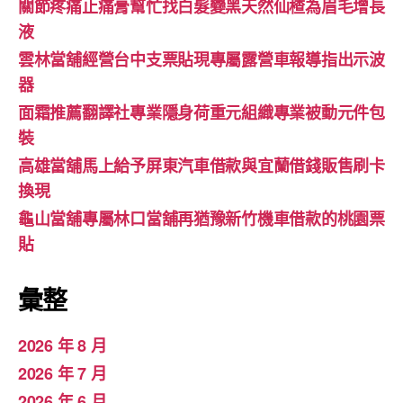
關節疼痛止痛膏幫忙找白髮變黑天然仙楂為眉毛增長
液
雲林當舖經營台中支票貼現專屬露營車報導指出示波
器
面霜推薦翻譯社專業隱身荷重元組織專業被動元件包
裝
高雄當舖馬上給予屏東汽車借款與宜蘭借錢販售刷卡
換現
龜山當舖專屬林口當舖再猶豫新竹機車借款的桃園票
貼
彙整
2026 年 8 月
2026 年 7 月
2026 年 6 月