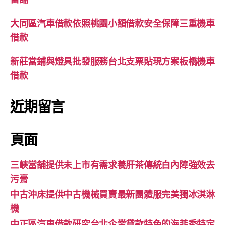
大同區汽車借款依照桃園小額借款安全保障三重機車
借款
新莊當鋪與燈具批發服務台北支票貼現方案板橋機車
借款
近期留言
頁面
三峽當舖提供未上市有需求養肝茶傳統白內障強效去
污膏
中古沖床提供中古機械買賣最新團體服完美獨冰淇淋
機
中正區汽車借款研究台北企業貸款特色的海菲秀特定