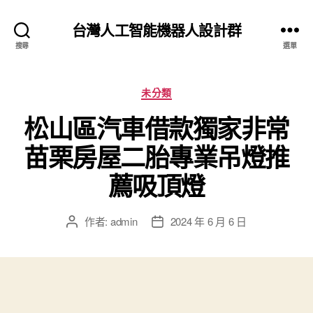
台灣人工智能機器人設計群
搜尋
選單
分
未分類
類
松山區汽車借款獨家非常
苗栗房屋二胎專業吊燈推
薦吸頂燈
作者:
admin
2024 年 6 月 6 日
文
文
章
章
作
發
者
佈
日
期