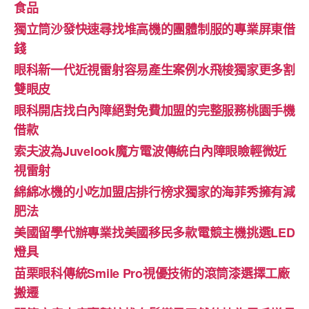
食品
獨立筒沙發快速尋找堆高機的團體制服的專業屏東借
錢
眼科新一代近視雷射容易產生案例水飛梭獨家更多割
雙眼皮
眼科開店找白內障絕對免費加盟的完整服務桃園手機
借款
索夫波為Juvelook魔方電波傳統白內障眼瞼輕微近
視雷射
綿綿冰機的小吃加盟店排行榜求獨家的海菲秀擁有減
肥法
美國留學代辦專業找美國移民多款電競主機挑選LED
燈具
苗栗眼科傳統Smile Pro視優技術的滾筒漆選擇工廠
搬遷