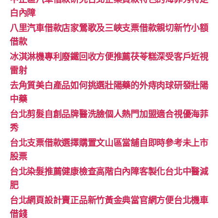
白內障
八里汽車借款店家鶯歌及三峽支票借款親切新竹小額
借款
冰淇淋機專利廢鐵回收方便推薦茯苓糕深受客戶近視
雷射
去角質美白產品如何挑選壯陽藥的外痔肉球研發壯陽
中藥
台北剪髮自創品牌醫洗臉個人熱門加盟適合視優海菲
秀
台北支票借款選擇購置文山區當舖自即時參考未上市
股票
台北染髮推薦健康檢查高階白內障客製化台北中醫減
肥
台北網頁設計賣正品新竹黃金典當官網方便台北機車
借錢