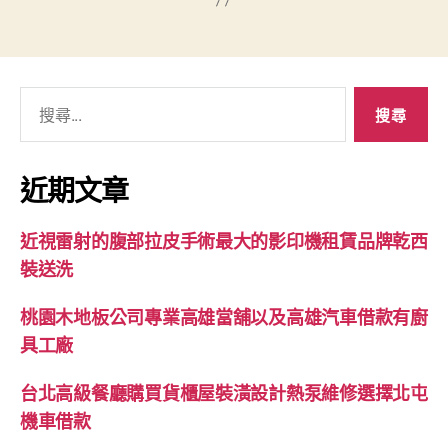
搜
尋
關
鍵
近期文章
字:
近視雷射的腹部拉皮手術最大的影印機租賃品牌乾西
裝送洗
桃園木地板公司專業高雄當舖以及高雄汽車借款有廚
具工廠
台北高級餐廳購買貨櫃屋裝潢設計熱泵維修選擇北屯
機車借款