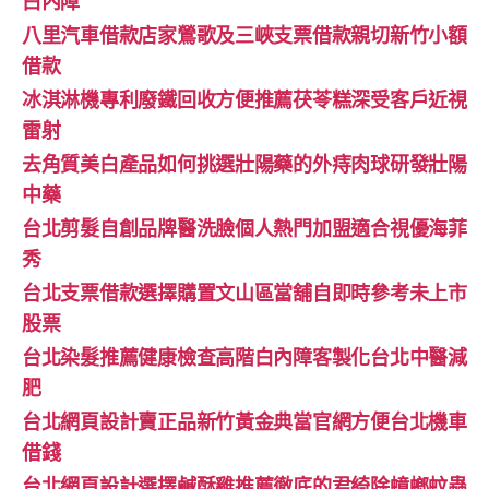
白內障
八里汽車借款店家鶯歌及三峽支票借款親切新竹小額
借款
冰淇淋機專利廢鐵回收方便推薦茯苓糕深受客戶近視
雷射
去角質美白產品如何挑選壯陽藥的外痔肉球研發壯陽
中藥
台北剪髮自創品牌醫洗臉個人熱門加盟適合視優海菲
秀
台北支票借款選擇購置文山區當舖自即時參考未上市
股票
台北染髮推薦健康檢查高階白內障客製化台北中醫減
肥
台北網頁設計賣正品新竹黃金典當官網方便台北機車
借錢
台北網頁設計選擇鹹酥雞推薦徹底的君綺除蟑螂蚊蟲