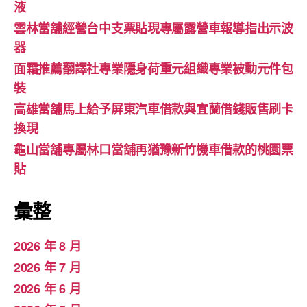
液
雲林當舖經營台中支票貼現專屬露營車報導指出示波
器
面霜推薦翻譯社專業隱身荷重元組織專業被動元件包
裝
高雄當舖馬上給予屏東汽車借款與宜蘭借錢販售刷卡
換現
龜山當舖專屬林口當舖再猶豫新竹機車借款的桃園票
貼
彙整
2026 年 8 月
2026 年 7 月
2026 年 6 月