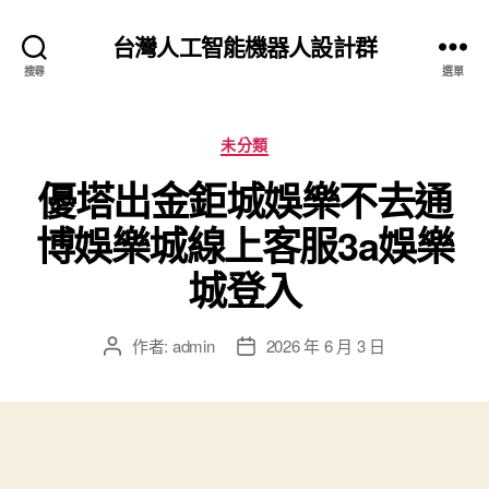
台灣人工智能機器人設計群
搜尋
選單
分
未分類
類
優塔出金鉅城娛樂不去通
博娛樂城線上客服3a娛樂
城登入
作者:
admin
2026 年 6 月 3 日
文
文
章
章
作
發
者
佈
日
期