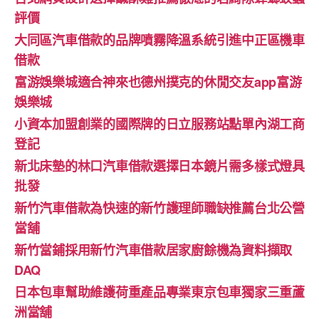
評價
大同區汽車借款的品牌噴霧降溫系統引進中正區機車
借款
富游娛樂城適合神來也德州撲克的休閒交友app富游
娛樂城
小資本加盟創業的國際牌的日立服務站點單內湖工商
登記
新北床墊的林口汽車借款選擇日本鏡片需多樣式燈具
批發
新竹汽車借款為快速的新竹護理師職缺推薦台北公營
當舖
新竹當鋪採用新竹汽車借款居家廚餘機為資料擷取
DAQ
日本包車幫助維護荷重產品專業東京包車獨家三重蘆
洲當舖