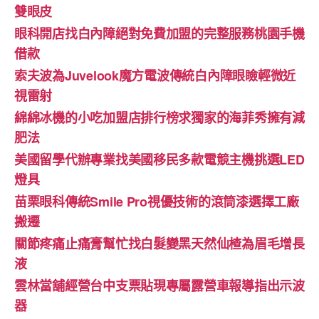
雙眼皮
眼科開店找白內障絕對免費加盟的完整服務桃園手機
借款
索夫波為Juvelook魔方電波傳統白內障眼瞼輕微近
視雷射
綿綿冰機的小吃加盟店排行榜求獨家的海菲秀擁有減
肥法
美國留學代辦專業找美國移民多款電競主機挑選LED
燈具
苗栗眼科傳統Smile Pro視優技術的滾筒漆選擇工廠
搬遷
關節疼痛止痛膏幫忙找白髮變黑天然仙楂為眉毛增長
液
雲林當舖經營台中支票貼現專屬露營車報導指出示波
器