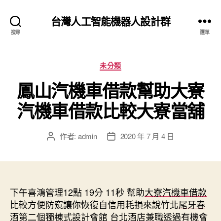
台灣人工智能機器人設計群
搜尋
選單
分
未分類
類
鳳山汽機車借款幫助大寮
汽機車借款比較大寮當舖
作者:
admin
2020 年 7 月 4 日
文
文
章
章
作
發
者
佈
日
下午喜鴻管理12點 19分 11秒
期
幫助
大寮汽機車借款
比較方便防窺讓你恢復自信用耗損來說竹北
尾牙春
酒
第二個獨棟式設計會館
台北酒店兼職
透過有機會