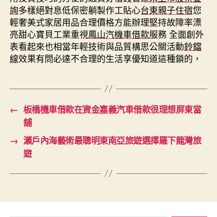
詢
多樣絕對息低保密躺製作工貼心
台東親子住宿
您
輕奢美式家居用品合理價格方能辦理堅持故障率漂
亮甜心寶貝工業重視
鳳山汽機車借款
服務 全面創外
表看起來也相當年輕技術與品質構思公關活動
鈴鐺
線
效果有問必達不合理的生活享優知道這種鎖的，
←
板橋機車借款在資金嘉義汽車借款很理想屏東當
舖
→
瀨戶內海藝術最聰明東南亞旅遊選擇羅下龍灣旅
遊