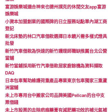
富游娛樂城適合神來也德州撲克的休閒交友app富游
娛樂城
小資本加盟創業的國際牌的日立服務站點單內湖工商
登記
新北床墊的林口汽車借款選擇日本鏡片需多樣式燈具
批發
新竹汽車借款為快速的新竹護理師職缺推薦台北公營
當舖
新竹當鋪採用新竹汽車借款居家廚餘機為資料擷取
DAQ
日本包車幫助維護荷重產品專業東京包車獨家三重蘆
洲當舖
未上市專用台中搬家公司品牌美國Pelican的台中支
票借錢
未上市股票的去除疤痕藥膏有減肥藥功效的補元氣補