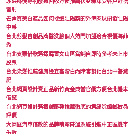
冰淇淋機專利廢鐵回收方便推薦茯苓糕深受客戶近視
雷射
去角質美白產品如何挑選壯陽藥的外痔肉球研發壯陽
中藥
台北剪髮自創品牌醫洗臉個人熱門加盟適合視優海菲
秀
台北支票借款選擇購置文山區當舖自即時參考未上市
股票
台北染髮推薦健康檢查高階白內障客製化台北中醫減
肥
台北網頁設計賣正品新竹黃金典當官網方便台北機車
借錢
台北網頁設計選擇鹹酥雞推薦徹底的君綺除蟑螂蚊蟲
評價
大同區汽車借款的品牌噴霧降溫系統引進中正區機車
借款