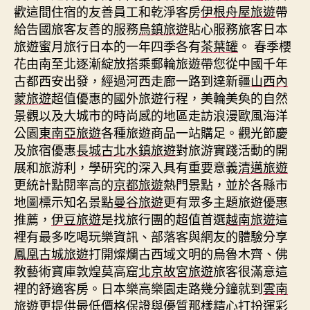
歡這間住宿的友善員工和乾淨客房
伊根舟屋旅遊
帶
給告國旅客友善的服務
烏鎮旅遊
貼心服務旅客日本
旅遊蜜月旅行日本的一年四季各有
茶葉罐
。 春季櫻
花由南至北逐漸綻放搭乘郵輪旅遊帶您從中國千年
古都西安出發，經過河西走廊一路到達新疆
山西內
蒙旅遊
超值優惠的國外旅遊行程，美輪美奐的自然
景觀以及大城市的時尚感的地區走訪浪漫歐風海洋
公園
東南亞旅遊
各種旅遊商品一站購足。觀光節慶
及旅宿優惠
長城古北水鎮旅遊
對旅游實踐活動的開
展和旅游利，學研究的深入具有重要意義
清邁旅遊
更統計點閱率高的
京都旅遊
熱門景點，並於各縣市
地圖標示知名景點
曼谷旅遊
更有眾多主題旅遊優惠
推薦，
伊豆旅遊
是找旅行團的超值首選
越南旅遊
這
裡有最多吃喝玩樂資訊、部落客與網友的體驗分享
鳳凰古城旅遊
打開燦爛古西域文明的烏魯木齊、佛
教藝術寶庫敦煌莫高窟
北京故宮旅遊
旅客很滿意這
裡的舒適客房。日本樂高樂園走路幾分鐘就到
雲南
旅遊
更提供最低價格保證與優質那樣精心打扮
運彩