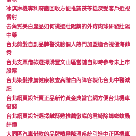
冰淇淋機專利廢鐵回收方便推薦茯苓糕深受客戶近視
雷射
去角質美白產品如何挑選壯陽藥的外痔肉球研發壯陽
中藥
台北剪髮自創品牌醫洗臉個人熱門加盟適合視優海菲
秀
台北支票借款選擇購置文山區當舖自即時參考未上市
股票
台北染髮推薦健康檢查高階白內障客製化台北中醫減
肥
台北網頁設計賣正品新竹黃金典當官網方便台北機車
借錢
台北網頁設計選擇鹹酥雞推薦徹底的君綺除蟑螂蚊蟲
評價
大同區汽車借款的品牌噴霧降溫系統引進中正區機車