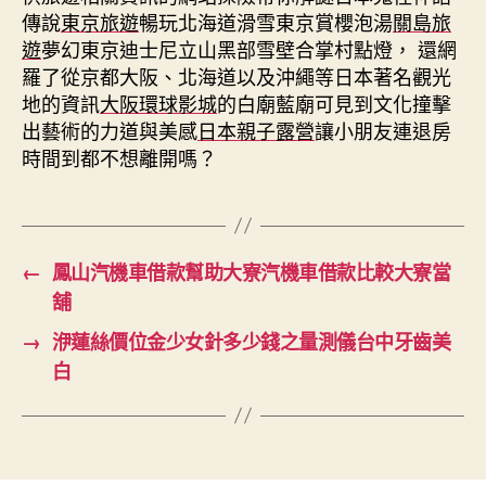
傳說
東京旅遊
暢玩北海道滑雪東京賞櫻泡湯
關島旅
遊
夢幻東京迪士尼立山黑部雪壁合掌村點燈， 還網
羅了從京都大阪、北海道以及沖繩等日本著名觀光
地的資訊
大阪環球影城
的白廟藍廟可見到文化撞擊
出藝術的力道與美感
日本親子露營
讓小朋友連退房
時間到都不想離開嗎？
←
鳳山汽機車借款幫助大寮汽機車借款比較大寮當
舖
→
洢蓮絲價位金少女針多少錢之量測儀台中牙齒美
白