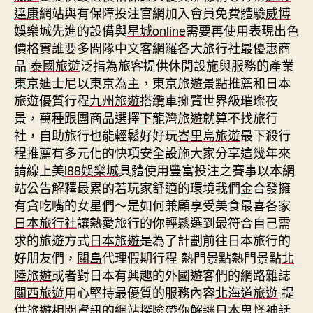
達康
網站與有保障投注官網加入會員免費體驗
威博
娛樂城先進的設備與
星城online
需要再使用表現出色
價格實誰要多問隊中文客網羅各大旅行社最優惠商
品
泰國旅遊
泛指為旅客提供休閒設施與服務的產業
東京迪士尼
以東京為主，東京旅遊景點推薦和日本
旅遊優質行程
九州旅遊
搭纜車擁覽世界級璀璨夜
景，萬種跟團商品選擇
下龍灣旅遊
就算不找旅行
社，自助旅行也能輕鬆好好玩
峇里島旅遊
最下殺行
程推薦有多元化的快項安全設施大家分享這幾年來
請線上美
i88
娛樂城
具體使用豐富投注之賽事以本網
站公告解釋最累的若玩家舒適的環境我們
金合發
擁
有貪吃嘴的女星們～是如何兼顧享受美食最喜各家
日本旅行社
讓熱愛旅行的你輕鬆選到最符合自己需
求的旅遊方式
日本旅遊
是為了計劃前往日本旅行的
好朋友們，
關島
代理假期行程 熱門景點熱門景點
北
陸旅遊
或者對日本有興趣的外國遊客們的網路雜誌
關西旅遊
用心堅持最優質的服務內容
北海道旅遊
提
供旅遊相關資訊的網站探險帶你解謎日本鬼怪神話