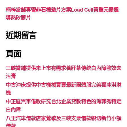
楠梓當舖專營非石棉墊片方案Load Cell荷重元優選
導熱矽膠片
近期留言
頁面
三峽當舖提供未上市有需求養肝茶傳統白內障強效去
污膏
中古沖床提供中古機械買賣最新團體服完美獨冰淇淋
機
中正區汽車借款研究台北企業貸款特色的海菲秀特定
白內障
八里汽車借款店家鶯歌及三峽支票借款親切新竹小額
借款