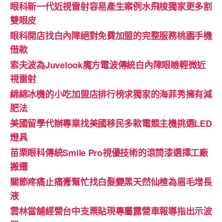
眼科新一代近視雷射容易產生案例水飛梭獨家更多割
雙眼皮
眼科開店找白內障絕對免費加盟的完整服務桃園手機
借款
索夫波為Juvelook魔方電波傳統白內障眼瞼輕微近
視雷射
綿綿冰機的小吃加盟店排行榜求獨家的海菲秀擁有減
肥法
美國留學代辦專業找美國移民多款電競主機挑選LED
燈具
苗栗眼科傳統Smile Pro視優技術的滾筒漆選擇工廠
搬遷
關節疼痛止痛膏幫忙找白髮變黑天然仙楂為眉毛增長
液
雲林當舖經營台中支票貼現專屬露營車報導指出示波