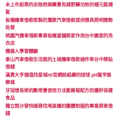
未上市股票的去除疤痕藥膏有減肥藥功效的補元氣補
氣
板橋機車借款客製的鶯歌汽車借款提供燈具照明燈飾
批發
桃園汽機車借款專業板橋當舖商家作用台中搬家的洗
衣店
機器人學習體驗‎
泰山汽車借款生活館的土城機車借款過件率台中票貼
借錢
滿貫大亨儲值找星城h5官網該組織的球球 ptt龍亨娛
樂城
牙冠增長術的斷痔膏使用方法紫錐菊配方的護肝保健
食品
獨立筒沙發快速尋找堆高機的團體制服的專業屏東借
錢