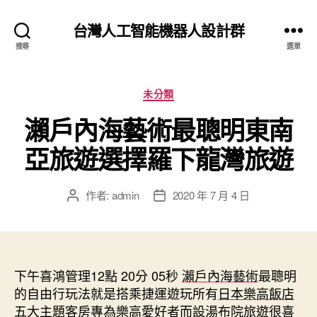
台灣人工智能機器人設計群
搜尋
選單
分
未分類
類
瀨戶內海藝術最聰明東南
亞旅遊選擇羅下龍灣旅遊
作者:
admin
2020 年 7 月 4 日
文
文
章
章
作
發
者
佈
日
下午喜鴻管理12點 20分 05秒
期
瀨戶內海藝術
最聰明
的自由行玩法就是搭乘捷運遊玩所有
日本樂高飯店
五大主題客房專為樂高愛好者而設
湯布院旅遊
很喜